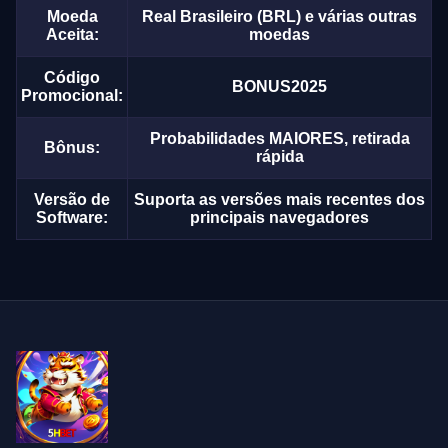
Moeda
Real Brasileiro (BRL) e várias outras
Aceita:
moedas
Código
BONUS2025
Promocional:
Probabilidades MAIORES, retirada
Bônus:
rápida
Versão de
Suporta as versões mais recentes dos
Software:
principais navegadores