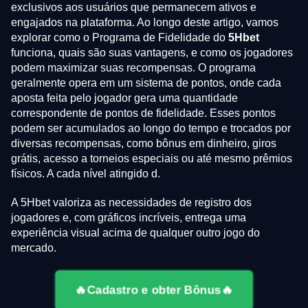
exclusivos aos usuários que permanecem ativos e
engajados na plataforma. Ao longo deste artigo, vamos
explorar como o Programa de Fidelidade do
5Hbet
funciona, quais são suas vantagens, e como os jogadores
podem maximizar suas recompensas. O programa
geralmente opera em um sistema de pontos, onde cada
aposta feita pelo jogador gera uma quantidade
correspondente de pontos de fidelidade. Esses pontos
podem ser acumulados ao longo do tempo e trocados por
diversas recompensas, como bônus em dinheiro, giros
grátis, acesso a torneios especiais ou até mesmo prêmios
físicos. A cada nível atingido d.
A 5Hbet valoriza as necessidades de registro dos
jogadores e, com gráficos incríveis, entrega uma
experiência visual acima de qualquer outro jogo do
mercado.
🔥Cadastro e obter Bônus🔥